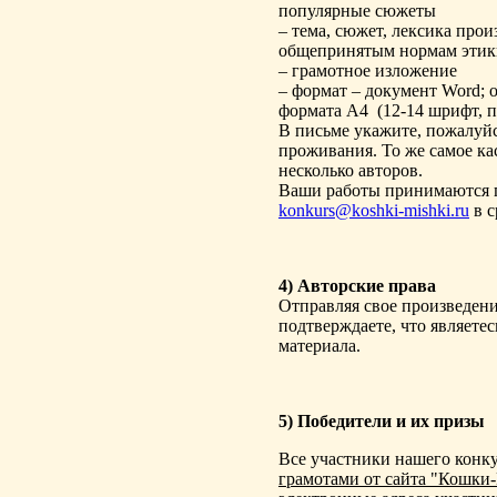
популярные сюжеты
– тема, сюжет, лексика про
общепринятым нормам этик
– грамотное изложение
– формат – документ Word; о
формата А4 (12-14 шрифт,
В письме укажите, пожалуйс
проживания. То же самое кас
несколько авторов.
Ваши работы принимаются п
konkurs@koshki-mishki.ru
в с
4) Авторские права
Отправляя свое произведени
подтверждаете, что являете
материала.
5) Победители и их призы
Все участники нашего конк
грамотами от сайта "Кошк