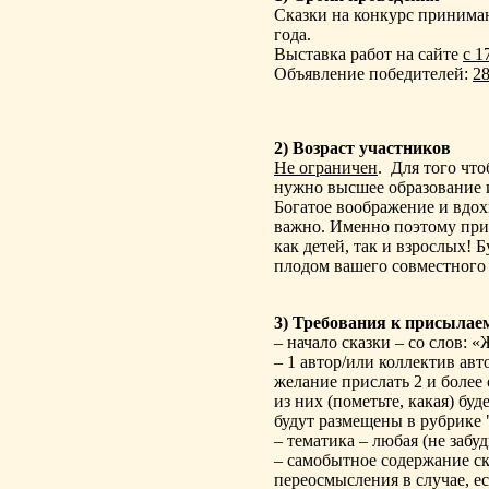
Сказки на конкурс приним
года.
Выставка работ на сайте
с 1
Объявление победителей:
28
2) Возраст участников
Не ограничен
.
Для того что
нужно высшее образование 
Богатое воображение и вдох
важно. Именно поэтому при
как детей, так и взрослых! Б
плодом вашего совместного
3) Требования к присыла
– начало сказки – со слов:
– 1 автор/или коллектив авто
желание прислать 2 и более
из них (пометьте, какая) буд
будут размещены в рубрике 
– тематика – любая (не забу
– самобытное содержание ск
переосмысления в случае, е